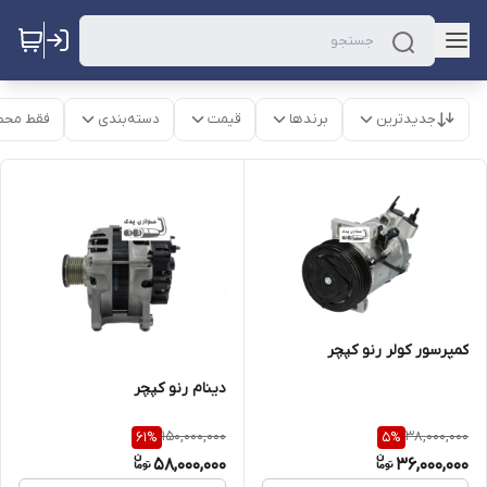
جدیدترین
برندها
قیمت
دسته‌بندی
فقط محص
کمپرسور کولر رنو کپچر
دینام رنو کپچر
150,000,000
38,000,000
61
%
5
%
58,000,000
36,000,000