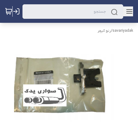
savariyadak
/
رنو کپچر