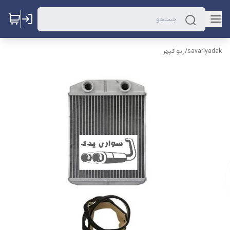
savariyadak
/
رنو کپچر