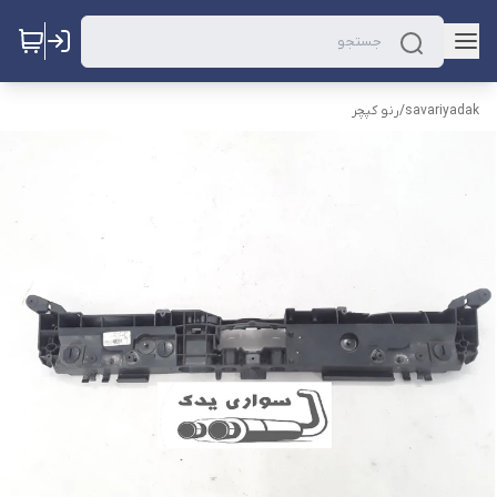
savariyadak
/
رنو کپچر