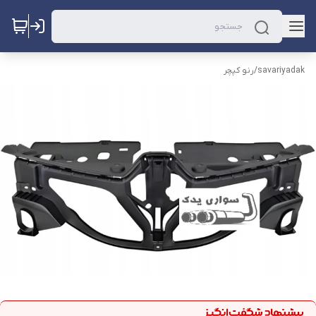
savariyadak
/
رنو کپچر