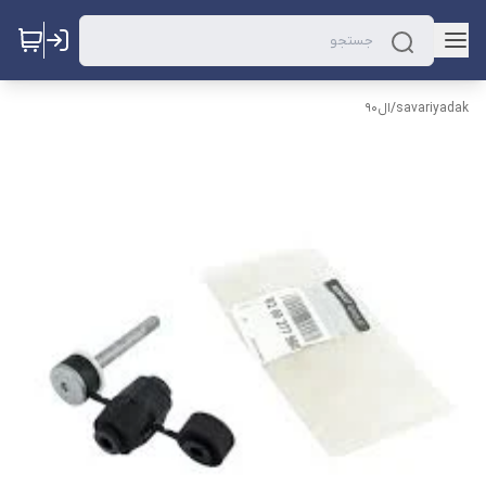
savariyadak
/
ال90